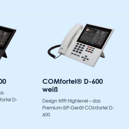
COMfortel® D-600
COMfor
weiß
Homeoffice
Telefon
COM
Design trifft Highlevel – das
professione
Premium-SIP-Gerät COMfortel D-
600