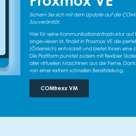
Proxmox VE
Sichern Sie sich mit dem Update auf die COMtre
Souveränität.
Wer für seine Kommunikationsinfrastruktur auf H
angewiesen ist, findet in Proxmox VE die perfek
(Österreich) entwickelt und bietet Ihnen eine 
Die Plattform punktet zudem mit flexibler Skal
aller virtuellen Maschinen aus der Ferne. Dank
von einer extrem schnellen Bereitstellung.
COMtrexx VM