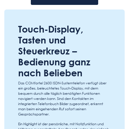
Touch-Display,
Tasten und
Steuerkreuz –
Bedienung ganz
nach Belieben
Das COMfortel 2600 ISDN-Systemtelefon verfügt über
ein großes, beleuchtetes Touch-Display, mit dem
bequem durch alle täglich benötigten Funktionen
navigiert werden kann. Sind den Kontakten im
integrierten Telefonbuch Bilder zugeordnet, erkennt
man beim eingehenden Ruf sofort seinen
Gesprächspartner.
Ein Highlight ist der persönliche, mit Notizfunktion und
Mithören ausgestattete Anrufbeantworter, der einfach