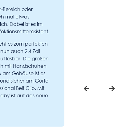
r-Bereich oder
uch mal etwas
ich. Dabei ist es im
tionsmittelresistent.
cht es zum perfekten
 nun auch 2,4 Zoll
ut lesbar. Die großen
uch mit Handschuhen
p am Gehäuse ist es
und sicher am Gürtel
ional Belt Clip. Mit
dby ist auf das neue