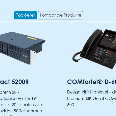
Top-Seller
Kompatible Produkte
 5200R
COMfortel® D-600
VoIP
Design trifft Highlevel – das
r
-
SIP
sserver für 19"-
Premium-
-Gerät COMfort
ax. 20 Kanälen zum
600
der, 50 Teilnehmern