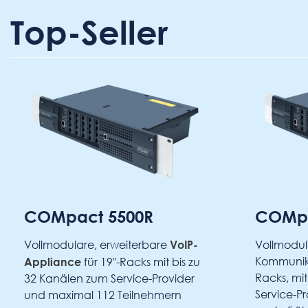
Top-Seller
COMpact 5500R
COMpact
VoIP-
Vollmodulare, erweiterbare
Vollmodulare
Appliance
Kommunikation
für 19"-Racks mit bis zu
Racks, mit m
32 Kanälen zum Service-Provider
Service-Provi
und maximal 112 Teilnehmern