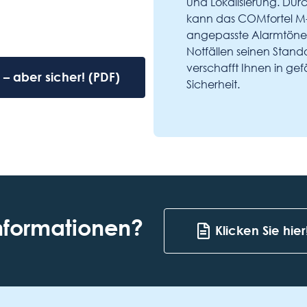
und Lokalisierung. Dur
kann das COMfortel M-7
angepasste Alarmtöne n
Notfällen seinen Stando
verschafft Ihnen in ge
– aber sicher! (PDF)
Sicherheit.
nformationen?
Klicken Sie hier